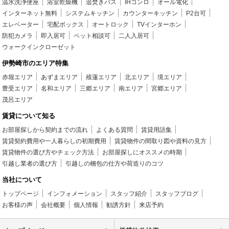
温水洗浄便座
浴室乾燥機
追焚きバス
IHコンロ
オール電化
インターネット無料
システムキッチン
カウンターキッチン
P2台可
エレベーター
宅配ボックス
オートロック
TVインターホン
防犯カメラ
即入居可
ペット相談可
二人入居可
ウォークインクローゼット
伊勢崎市のエリア特集
赤堀エリア
あずまエリア
殖蓮エリア
北エリア
境エリア
豊受エリア
名和エリア
三郷エリア
南エリア
宮郷エリア
茂呂エリア
賃貸について知る
お部屋探しから契約までの流れ
よくある質問
賃貸用語集
賃貸契約費用や一人暮らしの初期費用
賃貸物件の間取り図や資料の見方
賃貸物件の選び方やチェック方法
お部屋探しにオススメの時期
引越し業者の選び方
引越しの梱包の仕方や荷造りのコツ
当社について
トップページ
インフォメーション
スタッフ紹介
スタッフブログ
お客様の声
会社概要
個人情報
勧誘方針
来店予約