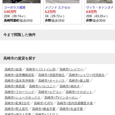
コーポラス蔵羅
メゾンド エクセル
ヴィラ・オトンヌ A
3.55万円
5.2万円
4.9万円
2DK（39.74㎡）
1K（29.72㎡）
2DK（43.20㎡）
高崎問屋町
/徒歩24分
井野
/徒歩16分
井野
/徒歩30分
今まで閲覧した物件
高崎市の賃貸を探す
高崎市+給湯
高崎市+バストイレ別
高崎市+シャワー
高崎市+追焚機能浴室
高崎市+洗面所独立
高崎市+シャワー付洗面台
高崎市+温水洗浄便座
高崎市+オートバス
高崎市+最上階
高崎市+角部屋
高崎市+バルコニー
高崎市+南向き
高崎市+フローリング
高崎市+エアコン
高崎市+クロゼット
高崎市+シューズボックス
高崎市+TVインターホン
高崎市+駐車2台可
高崎市+CATV
高崎市+室内洗濯機置き場
高崎市+即入居可
高崎市+敷金不要
高崎市+礼金不要
高崎市+保証人不要
高崎市+２Ｆ以上