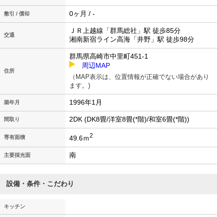
0ヶ月 / -
敷引 / 償却
ＪＲ上越線「群馬総社」駅 徒歩85分
交通
湘南新宿ライン高海「井野」駅 徒歩98分
群馬県高崎市中里町451-1
周辺MAP
住所
（MAP表示は、位置情報が正確でない場合があり
ます。)
1996年1月
築年月
2DK (DK8畳/洋室8畳(*階)/和室6畳(*階))
間取り
2
49.6ｍ
専有面積
南
主要採光面
設備・条件・こだわり
キッチン