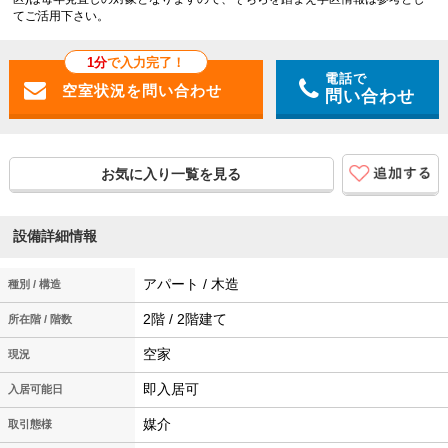
てご活用下さい。
1分
で入力完了！
電話で
問い合わせ
お気に入り一覧を見る
設備詳細情報
アパート / 木造
種別 / 構造
2階 / 2階建て
所在階 / 階数
空家
現況
即入居可
入居可能日
媒介
取引態様