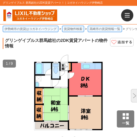
グリンゲイブルス 群馬総社の2DK賃貸アパート！｜コガネイハウジング伊勢崎店
伊勢崎市の賃貸はコガネイハウジング
賃貸物件検索
高崎市の賃貸情報一覧
グリンゲ
グリンゲイブルス
群馬総社の2DK賃貸アパートの物件
情報
1 / 9
一覧