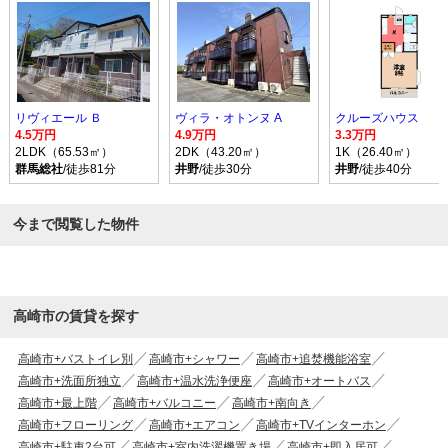
リヴィエール Ｂ
ヴィラ・オトンヌ A
クルーズハウス
4.5万円
4.9万円
3.3万円
2LDK（65.53㎡）
2DK（43.20㎡）
1K（26.40㎡）
群馬総社
/徒歩81分
井野
/徒歩30分
井野
/徒歩40分
今まで閲覧した物件
高崎市の賃貸を探す
高崎市+バストイレ別
高崎市+シャワー
高崎市+追焚機能浴室
高崎市+洗面所独立
高崎市+温水洗浄便座
高崎市+オートバス
高崎市+最上階
高崎市+バルコニー
高崎市+南向き
高崎市+フローリング
高崎市+エアコン
高崎市+TVインターホン
高崎市+駐車2台可
高崎市+室内洗濯機置き場
高崎市+即入居可