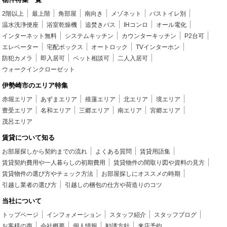
2階以上
最上階
角部屋
南向き
メゾネット
バストイレ別
温水洗浄便座
浴室乾燥機
追焚きバス
IHコンロ
オール電化
インターネット無料
システムキッチン
カウンターキッチン
P2台可
エレベーター
宅配ボックス
オートロック
TVインターホン
防犯カメラ
即入居可
ペット相談可
二人入居可
ウォークインクローゼット
伊勢崎市のエリア特集
赤堀エリア
あずまエリア
殖蓮エリア
北エリア
境エリア
豊受エリア
名和エリア
三郷エリア
南エリア
宮郷エリア
茂呂エリア
賃貸について知る
お部屋探しから契約までの流れ
よくある質問
賃貸用語集
賃貸契約費用や一人暮らしの初期費用
賃貸物件の間取り図や資料の見方
賃貸物件の選び方やチェック方法
お部屋探しにオススメの時期
引越し業者の選び方
引越しの梱包の仕方や荷造りのコツ
当社について
トップページ
インフォメーション
スタッフ紹介
スタッフブログ
お客様の声
会社概要
個人情報
勧誘方針
来店予約