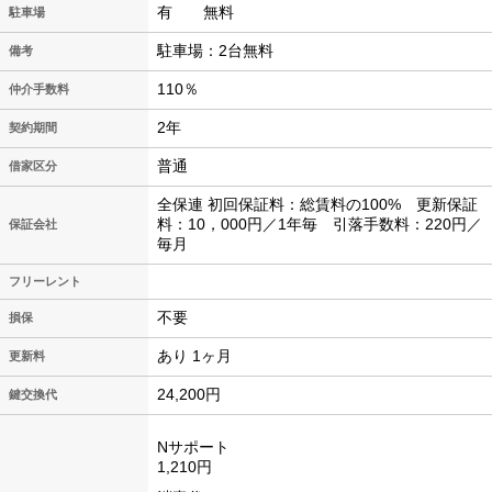
有 無料
駐車場
駐車場：2台無料
備考
110％
仲介手数料
2年
契約期間
普通
借家区分
全保連 初回保証料：総賃料の100% 更新保証
料：10，000円／1年毎 引落手数料：220円／
保証会社
毎月
フリーレント
不要
損保
あり 1ヶ月
更新料
24,200円
鍵交換代
Nサポート
1,210円