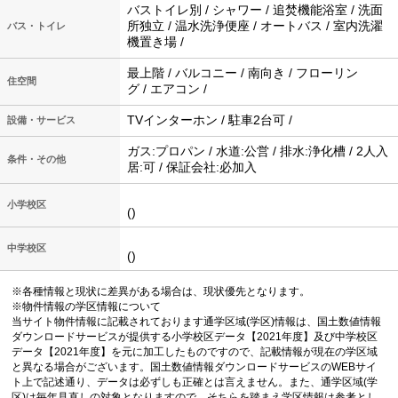
バストイレ別 / シャワー / 追焚機能浴室 / 洗面
所独立 / 温水洗浄便座 / オートバス / 室内洗濯
バス・トイレ
機置き場 /
最上階 / バルコニー / 南向き / フローリン
住空間
グ / エアコン /
TVインターホン / 駐車2台可 /
設備・サービス
ガス:プロパン / 水道:公営 / 排水:浄化槽 / 2人入
条件・その他
居:可 / 保証会社:必加入
小学校区
()
中学校区
()
※各種情報と現状に差異がある場合は、現状優先となります。
※物件情報の学区情報について
当サイト物件情報に記載されております通学区域(学区)情報は、国土数値情報
ダウンロードサービスが提供する小学校区データ【2021年度】及び中学校区
データ【2021年度】を元に加工したものですので、記載情報が現在の学区域
と異なる場合がございます。国土数値情報ダウンロードサービスのWEBサイ
ト上で記述通り、データは必ずしも正確とは言えません。また、通学区域(学
区)は毎年見直しの対象となりますので、そちらを踏まえ学区情報は参考とし