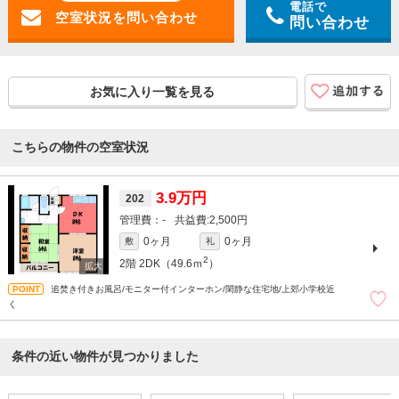
電話で
問い合わせ
お気に入り一覧を見る
こちらの物件の空室状況
3.9万円
202
-
2,500円
0ヶ月
0ヶ月
敷
礼
2
2階
2DK（49.6ｍ
）
追焚き付きお風呂/モニター付インターホン/閑静な住宅地/上郊小学校近
く
条件の近い物件が見つかりました