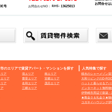
お問合せは
DE号
13625013
お問合わせNO：
崎市のエリアで賃貸アパート・マンションを探す
人気特集で探す
エリア
境エリア
南エリア
積水のシャーメゾン賃
まエリア
豊受エリア
宮郷エリア
大和リビングのD-RO
エリア
名和エリア
茂呂エリア
ペットと暮らせるアパ
リア
三郷エリア
インターネット無料物
伊勢崎市周辺で新築・
★敷金０＆礼金０★物
コガネイハウジング伊