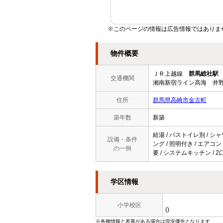
※このページの情報は広告情報ではありま
物件概要
ＪＲ上越線
群馬総社駅
交通機関
湘南新宿ライン高海 井野
住所
群馬県高崎市金古町
築年数
新築
給湯 / バストイレ別 / シャ
設備・条件
ング / 照明付き / エアコ
の一例
要 / システムキッチン / 
学区情報
小学校区
()
※各種情報と差異がある場合は現況優先となります