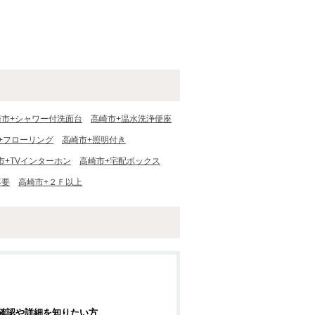
崎市+シャワー付洗面台
高崎市+温水洗浄便座
+フローリング
高崎市+照明付き
市+TVインターホン
高崎市+宅配ボックス
不要
高崎市+２Ｆ以上
確認や詳細を知りたい方