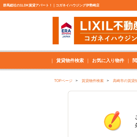
群馬総社の1LDK賃貸アパート！｜コガネイハウジング伊勢崎店
賃貸物件検索
お気に入り物件
閲
TOPページ
賃貸物件検索
高崎市の賃貸