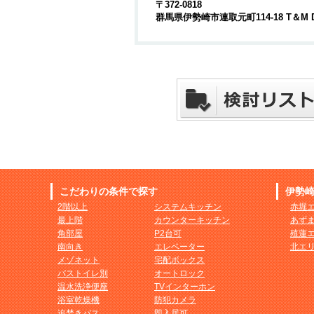
〒372-0818
群馬県伊勢崎市連取元町114-18 T＆M 
こだわりの条件で探す
伊勢
2階以上
システムキッチン
赤堀
最上階
カウンターキッチン
あず
角部屋
P2台可
殖蓮
南向き
エレベーター
北エ
メゾネット
宅配ボックス
バストイレ別
オートロック
温水洗浄便座
TVインターホン
浴室乾燥機
防犯カメラ
追焚きバス
即入居可