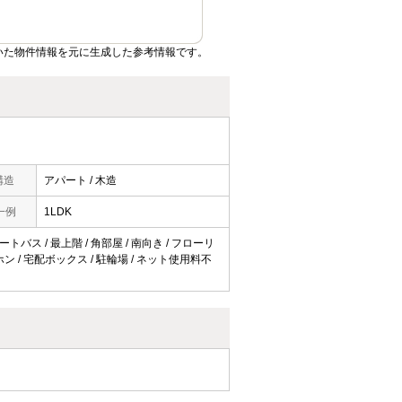
いた物件情報を元に生成した参考情報です。
構造
アパート / 木造
一例
1LDK
トバス / 最上階 / 角部屋 / 南向き / フローリ
ホン / 宅配ボックス / 駐輪場 / ネット使用料不