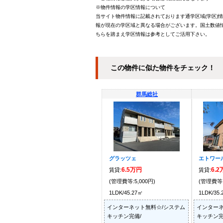
※物件情報の学区情報について
当サイト物件情報に記載されております通学区域(学区)
報が現在の学区域と異なる場合がございます。国土数値情
ちらを踏まえ学区情報は参考としてご活用下さい。
この物件に似た物件をチェック！
群馬総社
グラッツェ
エトワー
6.5万円
6.
賃貸:
賃貸:
(管理費等:5,000円)
(管理費等:
1LDK/45.27㎡
1LDK/35
インターネット無料☆/システム
インターネ
キッチン完備/
キッチン完