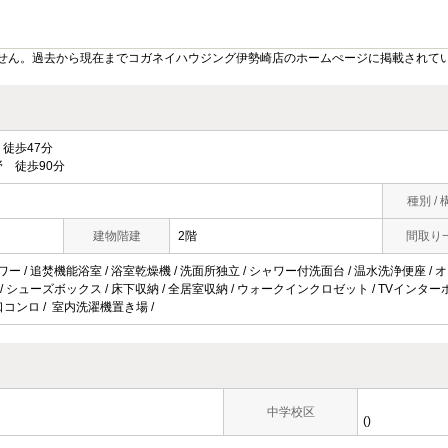
せん。過去から現在までコガネイハウジング伊勢崎店のホームぺージに掲載されて
徒歩47分
 徒歩90分
種別 / 
建物階建
2階
間取り
ワー / 追焚機能浴室 / 浴室乾燥機 / 洗面所独立 / シャワー付洗面台 / 温水洗浄便座 / オー
ン / シューズボックス / 床下収納 / 全居室収納 / ウォークインクロゼット / TVインター
2口コンロ / 室内洗濯機置き場 /
中学校区
()