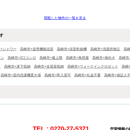
閲覧した物件の一覧を見る
す
市+シャワー
高崎市+追焚機能浴室
高崎市+浴室乾燥機
高崎市+洗面所独立
高
チン
高崎市+2口コンロ
高崎市+最上階
高崎市+角部屋
高崎市+南向き
高崎市
ス
高崎市+床下収納
高崎市+全居室収納
高崎市+ウォークインクロゼット
高崎
高崎市+室内洗濯機置き場
高崎市+即入居可
高崎市+礼金不要
高崎市+保証人
TEL : 0270-27-5371
空室情報の