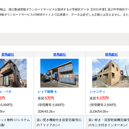
情報は、国土数値情報ダウンロードサービスが提供する小学校区データ【2021年度】及び中学校区デ
報ダウンロードサービスのWEBサイト上で記述通り、データは必ずしも正確とは言えません。また
群馬総社
群馬総社
群馬総社
ル・ベガ
レトア絹香 A
シャンティ
2万円
5万円
5.3万円
賃貸:
賃貸:
5,000円)
(管理費等:3,000円)
(管理費等:2,500円)
.28㎡
2DK/43.26㎡
2LDK/54.00㎡
ット無料☆/システム
追い焚き機能付き浴室完備/安心
追い炊き・浴室乾燥機完備/
備/
のＴＶドアホン/
のモニタ付きインターホン/