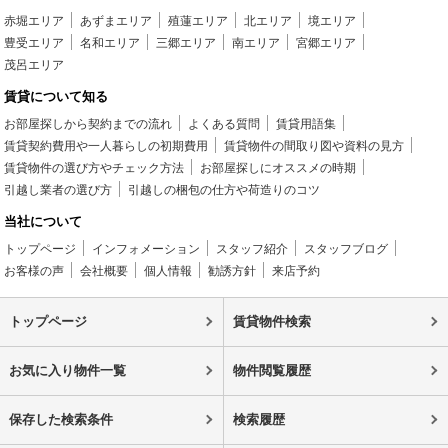
赤堀エリア
あずまエリア
殖蓮エリア
北エリア
境エリア
豊受エリア
名和エリア
三郷エリア
南エリア
宮郷エリア
茂呂エリア
賃貸について知る
お部屋探しから契約までの流れ
よくある質問
賃貸用語集
賃貸契約費用や一人暮らしの初期費用
賃貸物件の間取り図や資料の見方
賃貸物件の選び方やチェック方法
お部屋探しにオススメの時期
引越し業者の選び方
引越しの梱包の仕方や荷造りのコツ
当社について
トップページ
インフォメーション
スタッフ紹介
スタッフブログ
お客様の声
会社概要
個人情報
勧誘方針
来店予約
トップページ
賃貸物件検索
お気に入り物件一覧
物件閲覧履歴
保存した検索条件
検索履歴