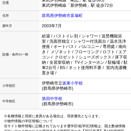
東武伊勢崎線「剛志」駅 徒歩56分
交通
東武伊勢崎線「新伊勢崎」駅 徒歩72分
群馬県伊勢崎市富塚町
住所
2003年7月
築年月
給湯 / バストイレ別 / シャワー / 追焚機能浴
室 / 洗面所独立 / シャワー付洗面台 / 温水洗浄
便座 / オートバス / バルコニー / 専用庭 / 南向
き / メゾネット / フローリング / ロフト / エア
設備・条件の一例
コン / クロゼット / シューズボックス / 床下収
納 / 全居室収納 / TVインターホン / 駐輪場 / 駐
車2台可 / BS / ネット使用料不要 / 室内洗濯機
置き場 /
伊勢崎市立
坂東小学校
小学校区
(群馬県伊勢崎市)
第四中学校
中学校区
(群馬県伊勢崎市)
※各種情報と現状に差異がある場合は、現状優先となります。
※物件情報の学区情報について
当サイト物件情報に記載されております通学区域(学区)情報は、国土数値情報