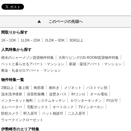
このページの先頭へ
間取りから探す
1K～1DK
1LDK～2DK
2LDK～3DK
3DK以上
人気特集から探す
積水のシャーメゾン賃貸物件特集
大和リビングのD-ROOM賃貸物件特集
ペットと暮らせるアパート・マンション
新築・築浅アパート・マンション
敷金・礼金ゼロアパート・マンション
物件特集一覧
2階以上
最上階
角部屋
南向き
メゾネット
バストイレ別
温水洗浄便座
浴室乾燥機
追焚きバス
IHコンロ
オール電化
インターネット無料
システムキッチン
カウンターキッチン
P2台可
エレベーター
宅配ボックス
オートロック
TVインターホン
防犯カメラ
即入居可
ペット相談可
二人入居可
ウォークインクローゼット
伊勢崎市のエリア特集