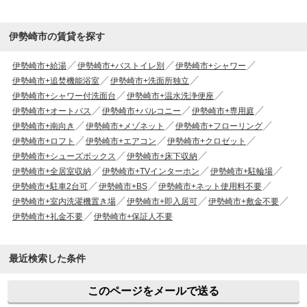
伊勢崎市の賃貸を探す
伊勢崎市+給湯
伊勢崎市+バストイレ別
伊勢崎市+シャワー
伊勢崎市+追焚機能浴室
伊勢崎市+洗面所独立
伊勢崎市+シャワー付洗面台
伊勢崎市+温水洗浄便座
伊勢崎市+オートバス
伊勢崎市+バルコニー
伊勢崎市+専用庭
伊勢崎市+南向き
伊勢崎市+メゾネット
伊勢崎市+フローリング
伊勢崎市+ロフト
伊勢崎市+エアコン
伊勢崎市+クロゼット
伊勢崎市+シューズボックス
伊勢崎市+床下収納
伊勢崎市+全居室収納
伊勢崎市+TVインターホン
伊勢崎市+駐輪場
伊勢崎市+駐車2台可
伊勢崎市+BS
伊勢崎市+ネット使用料不要
伊勢崎市+室内洗濯機置き場
伊勢崎市+即入居可
伊勢崎市+敷金不要
伊勢崎市+礼金不要
伊勢崎市+保証人不要
最近検索した条件
このページをメールで送る