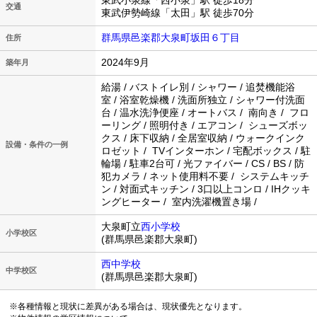
東武小泉線「西小泉」駅 徒歩18分
交通
東武伊勢崎線「太田」駅 徒歩70分
群馬県邑楽郡大泉町坂田６丁目
住所
2024年9月
築年月
給湯 / バストイレ別 / シャワー / 追焚機能浴
室 / 浴室乾燥機 / 洗面所独立 / シャワー付洗面
台 / 温水洗浄便座 / オートバス / 南向き / フロ
ーリング / 照明付き / エアコン / シューズボッ
クス / 床下収納 / 全居室収納 / ウォークインク
設備・条件の一例
ロゼット / TVインターホン / 宅配ボックス / 駐
輪場 / 駐車2台可 / 光ファイバー / CS / BS / 防
犯カメラ / ネット使用料不要 / システムキッチ
ン / 対面式キッチン / 3口以上コンロ / IHクッキ
ングヒーター / 室内洗濯機置き場 /
大泉町立
西小学校
小学校区
(群馬県邑楽郡大泉町)
西中学校
中学校区
(群馬県邑楽郡大泉町)
※各種情報と現状に差異がある場合は、現状優先となります。