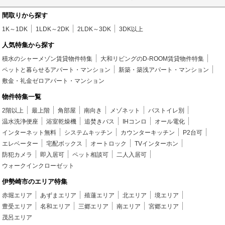
間取りから探す
1K～1DK
1LDK～2DK
2LDK～3DK
3DK以上
人気特集から探す
積水のシャーメゾン賃貸物件特集
大和リビングのD-ROOM賃貸物件特集
ペットと暮らせるアパート・マンション
新築・築浅アパート・マンション
敷金・礼金ゼロアパート・マンション
物件特集一覧
2階以上
最上階
角部屋
南向き
メゾネット
バストイレ別
温水洗浄便座
浴室乾燥機
追焚きバス
IHコンロ
オール電化
インターネット無料
システムキッチン
カウンターキッチン
P2台可
エレベーター
宅配ボックス
オートロック
TVインターホン
防犯カメラ
即入居可
ペット相談可
二人入居可
ウォークインクローゼット
伊勢崎市のエリア特集
赤堀エリア
あずまエリア
殖蓮エリア
北エリア
境エリア
豊受エリア
名和エリア
三郷エリア
南エリア
宮郷エリア
茂呂エリア