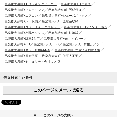
邑楽郡大泉町+IHクッキングヒーター
邑楽郡大泉町+南向き
邑楽郡大泉町+フローリング
邑楽郡大泉町+照明付き
邑楽郡大泉町+エアコン
邑楽郡大泉町+シューズボックス
邑楽郡大泉町+床下収納
邑楽郡大泉町+全居室収納
邑楽郡大泉町+ウォークインクロゼット
邑楽郡大泉町+TVインターホン
邑楽郡大泉町+宅配ボックス
邑楽郡大泉町+駐輪場
邑楽郡大泉町+駐車2台可
邑楽郡大泉町+光ファイバー
邑楽郡大泉町+CS
邑楽郡大泉町+BS
邑楽郡大泉町+防犯カメラ
邑楽郡大泉町+ネット使用料不要
邑楽郡大泉町+室内洗濯機置き場
邑楽郡大泉町+敷金不要
邑楽郡大泉町+保証人不要
邑楽郡大泉町+セキュリティ会社加入済
最近検索した条件
このページをメールで送る
このページの先頭へ