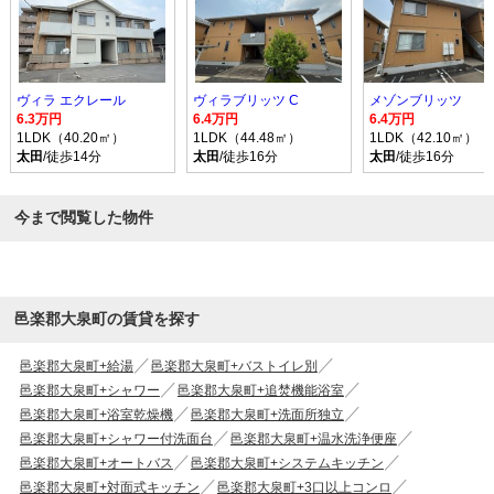
ヴィラ エクレール
ヴィラブリッツ C
メゾンブリッツ
6.3万円
6.4万円
6.4万円
1LDK（40.20㎡）
1LDK（44.48㎡）
1LDK（42.10㎡）
太田
/徒歩14分
太田
/徒歩16分
太田
/徒歩16分
今まで閲覧した物件
邑楽郡大泉町の賃貸を探す
邑楽郡大泉町+給湯
邑楽郡大泉町+バストイレ別
邑楽郡大泉町+シャワー
邑楽郡大泉町+追焚機能浴室
邑楽郡大泉町+浴室乾燥機
邑楽郡大泉町+洗面所独立
邑楽郡大泉町+シャワー付洗面台
邑楽郡大泉町+温水洗浄便座
邑楽郡大泉町+オートバス
邑楽郡大泉町+システムキッチン
邑楽郡大泉町+対面式キッチン
邑楽郡大泉町+3口以上コンロ