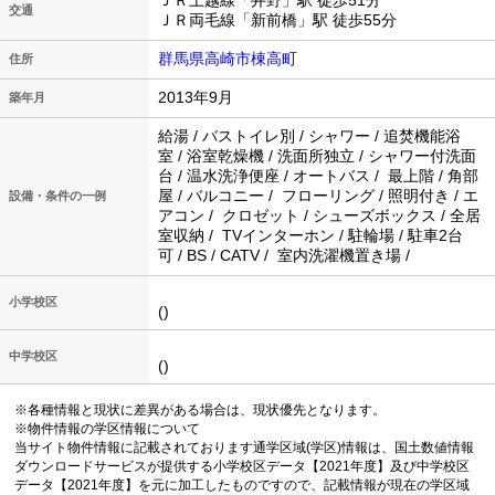
ＪＲ上越線「井野」駅 徒歩51分
交通
ＪＲ両毛線「新前橋」駅 徒歩55分
群馬県高崎市棟高町
住所
2013年9月
築年月
給湯 / バストイレ別 / シャワー / 追焚機能浴
室 / 浴室乾燥機 / 洗面所独立 / シャワー付洗面
台 / 温水洗浄便座 / オートバス / 最上階 / 角部
屋 / バルコニー / フローリング / 照明付き / エ
設備・条件の一例
アコン / クロゼット / シューズボックス / 全居
室収納 / TVインターホン / 駐輪場 / 駐車2台
可 / BS / CATV / 室内洗濯機置き場 /
小学校区
()
中学校区
()
※各種情報と現状に差異がある場合は、現状優先となります。
※物件情報の学区情報について
当サイト物件情報に記載されております通学区域(学区)情報は、国土数値情報
ダウンロードサービスが提供する小学校区データ【2021年度】及び中学校区
データ【2021年度】を元に加工したものですので、記載情報が現在の学区域