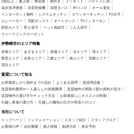
2階以上
最上階
角部屋
南向き
メゾネット
バストイレ別
温水洗浄便座
浴室乾燥機
追焚きバス
IHコンロ
オール電化
インターネット無料
システムキッチン
カウンターキッチン
P2台可
エレベーター
宅配ボックス
オートロック
TVインターホン
防犯カメラ
即入居可
ペット相談可
二人入居可
ウォークインクローゼット
伊勢崎市のエリア特集
赤堀エリア
あずまエリア
殖蓮エリア
北エリア
境エリア
豊受エリア
名和エリア
三郷エリア
南エリア
宮郷エリア
茂呂エリア
賃貸について知る
お部屋探しから契約までの流れ
よくある質問
賃貸用語集
賃貸契約費用や一人暮らしの初期費用
賃貸物件の間取り図や資料の見方
賃貸物件の選び方やチェック方法
お部屋探しにオススメの時期
引越し業者の選び方
引越しの梱包の仕方や荷造りのコツ
当社について
トップページ
インフォメーション
スタッフ紹介
スタッフブログ
お客様の声
会社概要
個人情報
勧誘方針
来店予約