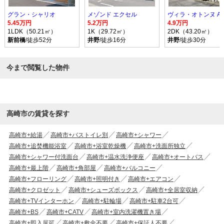
グラン・シャリオ
メゾンド エクセル
ヴィラ・オトンヌ A
5.45万円
5.2万円
4.9万円
1LDK（50.21㎡）
1K（29.72㎡）
2DK（43.20㎡）
新前橋
/徒歩52分
井野
/徒歩16分
井野
/徒歩30分
今まで閲覧した物件
高崎市の賃貸を探す
高崎市+給湯
高崎市+バストイレ別
高崎市+シャワー
高崎市+追焚機能浴室
高崎市+浴室乾燥機
高崎市+洗面所独立
高崎市+シャワー付洗面台
高崎市+温水洗浄便座
高崎市+オートバス
高崎市+最上階
高崎市+角部屋
高崎市+バルコニー
高崎市+フローリング
高崎市+照明付き
高崎市+エアコン
高崎市+クロゼット
高崎市+シューズボックス
高崎市+全居室収納
高崎市+TVインターホン
高崎市+駐輪場
高崎市+駐車2台可
高崎市+BS
高崎市+CATV
高崎市+室内洗濯機置き場
高崎市+即入居可
高崎市+敷金不要
高崎市+保証人不要