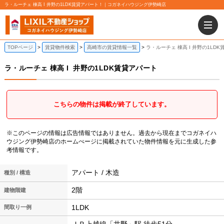
ラ・ルーチェ 棟高 I 井野の1LDK賃貸アパート！｜コガネイハウジング伊勢崎店
TOPページ
賃貸物件検索
高崎市の賃貸情報一覧
ラ・ルーチェ 棟高 I 井野の1LD
ラ・ルーチェ 棟高 I
井野の1LDK賃貸アパート
こちらの物件は掲載が終了しています。
※このページの情報は広告情報ではありません。過去から現在までコガネイハ
ウジング伊勢崎店のホームぺージに掲載されていた物件情報を元に生成した参
考情報です。
アパート / 木造
種別 / 構造
2階
建物階建
1LDK
間取り一例