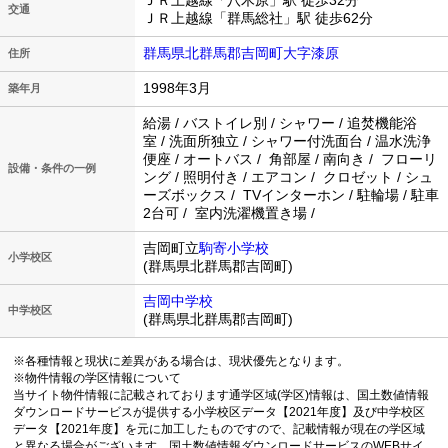
ＪＲ上越線「八木原」駅 徒歩32分
交通
ＪＲ上越線「群馬総社」駅 徒歩62分
群馬県北群馬郡吉岡町大字漆原
住所
1998年3月
築年月
給湯 / バストイレ別 / シャワー / 追焚機能浴
室 / 洗面所独立 / シャワー付洗面台 / 温水洗浄
便座 / オートバス / 角部屋 / 南向き / フローリ
設備・条件の一例
ング / 照明付き / エアコン / クロゼット / シュ
ーズボックス / TVインターホン / 駐輪場 / 駐車
2台可 / 室内洗濯機置き場 /
吉岡町立
駒寄小学校
小学校区
(群馬県北群馬郡吉岡町)
吉岡中学校
中学校区
(群馬県北群馬郡吉岡町)
※各種情報と現状に差異がある場合は、現状優先となります。
※物件情報の学区情報について
当サイト物件情報に記載されております通学区域(学区)情報は、国土数値情報
ダウンロードサービスが提供する小学校区データ【2021年度】及び中学校区
データ【2021年度】を元に加工したものですので、記載情報が現在の学区域
と異なる場合がございます。国土数値情報ダウンロードサービスのWEBサイ