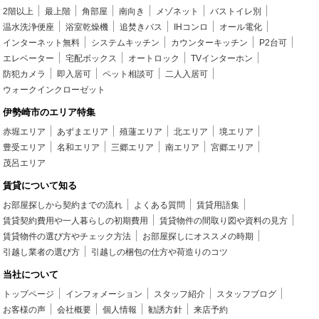
2階以上
最上階
角部屋
南向き
メゾネット
バストイレ別
温水洗浄便座
浴室乾燥機
追焚きバス
IHコンロ
オール電化
インターネット無料
システムキッチン
カウンターキッチン
P2台可
エレベーター
宅配ボックス
オートロック
TVインターホン
防犯カメラ
即入居可
ペット相談可
二人入居可
ウォークインクローゼット
伊勢崎市のエリア特集
赤堀エリア
あずまエリア
殖蓮エリア
北エリア
境エリア
豊受エリア
名和エリア
三郷エリア
南エリア
宮郷エリア
茂呂エリア
賃貸について知る
お部屋探しから契約までの流れ
よくある質問
賃貸用語集
賃貸契約費用や一人暮らしの初期費用
賃貸物件の間取り図や資料の見方
賃貸物件の選び方やチェック方法
お部屋探しにオススメの時期
引越し業者の選び方
引越しの梱包の仕方や荷造りのコツ
当社について
トップページ
インフォメーション
スタッフ紹介
スタッフブログ
お客様の声
会社概要
個人情報
勧誘方針
来店予約