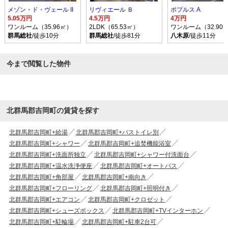
メゾン・ド・ヴェール II
リヴィエール Ｂ
ポプルス A
5.05万円
4.5万円
4万円
ワンルーム（35.96㎡）
2LDK（65.53㎡）
ワンルーム（32.90
群馬総社
/徒歩10分
群馬総社
/徒歩81分
八木原
/徒歩11分
今まで閲覧した物件
北群馬郡吉岡町の賃貸を探す
北群馬郡吉岡町+給湯
北群馬郡吉岡町+バストイレ別
北群馬郡吉岡町+シャワー
北群馬郡吉岡町+追焚機能浴室
北群馬郡吉岡町+洗面所独立
北群馬郡吉岡町+シャワー付洗面台
北群馬郡吉岡町+温水洗浄便座
北群馬郡吉岡町+オートバス
北群馬郡吉岡町+角部屋
北群馬郡吉岡町+南向き
北群馬郡吉岡町+フローリング
北群馬郡吉岡町+照明付き
北群馬郡吉岡町+エアコン
北群馬郡吉岡町+クロゼット
北群馬郡吉岡町+シューズボックス
北群馬郡吉岡町+TVインターホン
北群馬郡吉岡町+駐輪場
北群馬郡吉岡町+駐車2台可