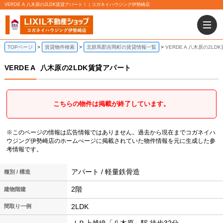
VERDE A 八木原の2LDK賃貸アパート！｜コガネイハウジング伊勢崎店
TOPページ
賃貸物件検索
北群馬郡吉岡町の賃貸情報一覧
VERDE A 八木原の2L
VERDE A
八木原の2LDK賃貸アパート
こちらの物件は掲載が終了しています。
※このページの情報は広告情報ではありません。過去から現在までコガネイハ
ウジング伊勢崎店のホームぺージに掲載されていた物件情報を元に生成した参
考情報です。
アパート / 軽量鉄骨造
種別 / 構造
2階
建物階建
2LDK
間取り一例