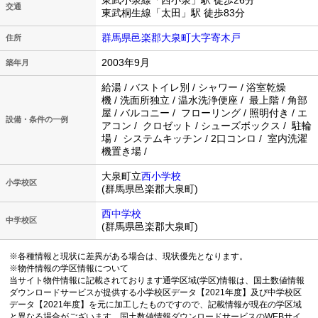
東武小泉線「西小泉」駅 徒歩26分
交通
東武桐生線「太田」駅 徒歩83分
群馬県邑楽郡大泉町大字寄木戸
住所
2003年9月
築年月
給湯 / バストイレ別 / シャワー / 浴室乾燥
機 / 洗面所独立 / 温水洗浄便座 / 最上階 / 角部
屋 / バルコニー / フローリング / 照明付き / エ
設備・条件の一例
アコン / クロゼット / シューズボックス / 駐輪
場 / システムキッチン / 2口コンロ / 室内洗濯
機置き場 /
大泉町立
西小学校
小学校区
(群馬県邑楽郡大泉町)
西中学校
中学校区
(群馬県邑楽郡大泉町)
※各種情報と現状に差異がある場合は、現状優先となります。
※物件情報の学区情報について
当サイト物件情報に記載されております通学区域(学区)情報は、国土数値情報
ダウンロードサービスが提供する小学校区データ【2021年度】及び中学校区
データ【2021年度】を元に加工したものですので、記載情報が現在の学区域
と異なる場合がございます。国土数値情報ダウンロードサービスのWEBサイ