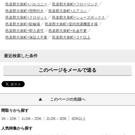
邑楽郡大泉町+バルコニー
邑楽郡大泉町+フローリング
邑楽郡大泉町+照明付き
邑楽郡大泉町+エアコン
邑楽郡大泉町+クロゼット
邑楽郡大泉町+シューズボックス
邑楽郡大泉町+駐輪場
邑楽郡大泉町+室内洗濯機置き場
邑楽郡大泉町+即入居可
邑楽郡大泉町+礼金不要
邑楽郡大泉町+保証人不要
邑楽郡大泉町+２Ｆ以上
最近検索した条件
このページをメールで送る
このページの先頭へ
間取りから探す
1K～1DK
1LDK～2DK
2LDK～3DK
3DK以上
人気特集から探す