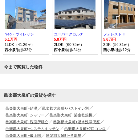
Neo・ヴィレッジ
ユーパークカルナ
フォレスト II
5.1万円
5.8万円
5.6万円
1LDK（41.26㎡）
2LDK（60.75㎡）
2DK（56.31㎡）
西小泉
/徒歩33分
西小泉
/徒歩24分
西小泉
/徒歩12分
今まで閲覧した物件
邑楽郡大泉町の賃貸を探す
邑楽郡大泉町+給湯
邑楽郡大泉町+バストイレ別
邑楽郡大泉町+シャワー
邑楽郡大泉町+浴室乾燥機
邑楽郡大泉町+洗面所独立
邑楽郡大泉町+温水洗浄便座
邑楽郡大泉町+システムキッチン
邑楽郡大泉町+2口コンロ
邑楽郡大泉町+最上階
邑楽郡大泉町+角部屋