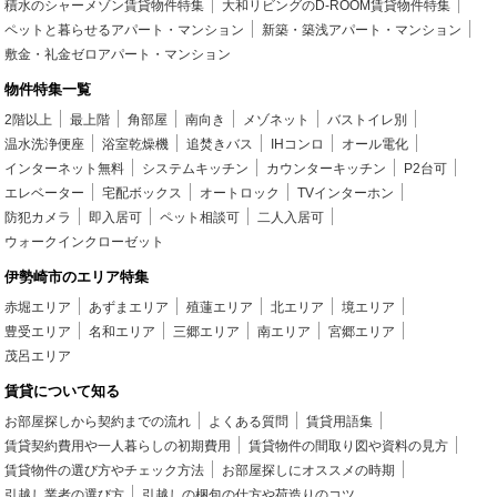
積水のシャーメゾン賃貸物件特集
大和リビングのD-ROOM賃貸物件特集
ペットと暮らせるアパート・マンション
新築・築浅アパート・マンション
敷金・礼金ゼロアパート・マンション
物件特集一覧
2階以上
最上階
角部屋
南向き
メゾネット
バストイレ別
温水洗浄便座
浴室乾燥機
追焚きバス
IHコンロ
オール電化
インターネット無料
システムキッチン
カウンターキッチン
P2台可
エレベーター
宅配ボックス
オートロック
TVインターホン
防犯カメラ
即入居可
ペット相談可
二人入居可
ウォークインクローゼット
伊勢崎市のエリア特集
赤堀エリア
あずまエリア
殖蓮エリア
北エリア
境エリア
豊受エリア
名和エリア
三郷エリア
南エリア
宮郷エリア
茂呂エリア
賃貸について知る
お部屋探しから契約までの流れ
よくある質問
賃貸用語集
賃貸契約費用や一人暮らしの初期費用
賃貸物件の間取り図や資料の見方
賃貸物件の選び方やチェック方法
お部屋探しにオススメの時期
引越し業者の選び方
引越しの梱包の仕方や荷造りのコツ