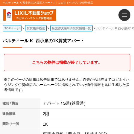
パルティール K 西小泉の1K賃貸アパート！｜コガネイハウジング伊勢崎店
TOPページ
賃貸物件検索
邑楽郡大泉町の賃貸情報一覧
パルティール K 西小泉の1
パルティール K
西小泉の1K賃貸アパート
こちらの物件は掲載が終了しています。
※このページの情報は広告情報ではありません。過去から現在までコガネイハ
ウジング伊勢崎店のホームぺージに掲載されていた物件情報を元に生成した参
考情報です。
アパート / S造(鉄骨造)
種別 / 構造
2階
建物階建
1K
間取り一例