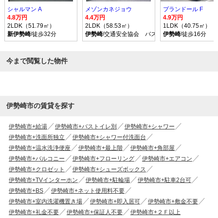
シャルマン A
メゾンカネジョウ
プランドール F
4.8万円
4.4万円
4.9万円
2LDK（51.79㎡）
2LDK（58.53㎡）
1LDK（40.75㎡）
新伊勢崎
/徒歩32分
伊勢崎
/交通安全協会 バス乗車時間15分 停歩6
伊勢崎
/徒歩16分
今まで閲覧した物件
伊勢崎市の賃貸を探す
伊勢崎市+給湯
伊勢崎市+バストイレ別
伊勢崎市+シャワー
伊勢崎市+洗面所独立
伊勢崎市+シャワー付洗面台
伊勢崎市+温水洗浄便座
伊勢崎市+最上階
伊勢崎市+角部屋
伊勢崎市+バルコニー
伊勢崎市+フローリング
伊勢崎市+エアコン
伊勢崎市+クロゼット
伊勢崎市+シューズボックス
伊勢崎市+TVインターホン
伊勢崎市+駐輪場
伊勢崎市+駐車2台可
伊勢崎市+BS
伊勢崎市+ネット使用料不要
伊勢崎市+室内洗濯機置き場
伊勢崎市+即入居可
伊勢崎市+敷金不要
伊勢崎市+礼金不要
伊勢崎市+保証人不要
伊勢崎市+２Ｆ以上