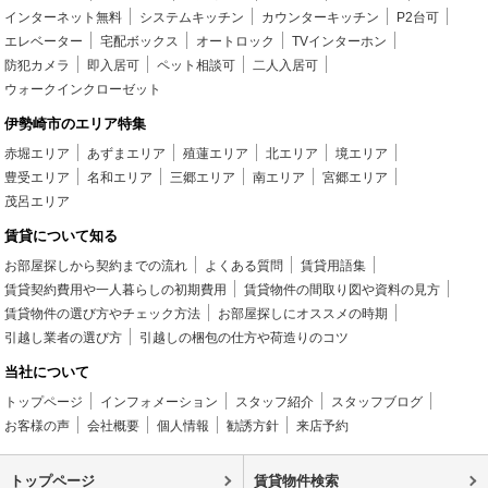
インターネット無料
システムキッチン
カウンターキッチン
P2台可
エレベーター
宅配ボックス
オートロック
TVインターホン
防犯カメラ
即入居可
ペット相談可
二人入居可
ウォークインクローゼット
伊勢崎市のエリア特集
赤堀エリア
あずまエリア
殖蓮エリア
北エリア
境エリア
豊受エリア
名和エリア
三郷エリア
南エリア
宮郷エリア
茂呂エリア
賃貸について知る
お部屋探しから契約までの流れ
よくある質問
賃貸用語集
賃貸契約費用や一人暮らしの初期費用
賃貸物件の間取り図や資料の見方
賃貸物件の選び方やチェック方法
お部屋探しにオススメの時期
引越し業者の選び方
引越しの梱包の仕方や荷造りのコツ
当社について
トップページ
インフォメーション
スタッフ紹介
スタッフブログ
お客様の声
会社概要
個人情報
勧誘方針
来店予約
トップページ
賃貸物件検索