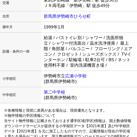
東武伊勢崎線「新伊勢崎」駅 徒歩30分
交通
ＪＲ両毛線「伊勢崎」駅 徒歩49分
群馬県伊勢崎市ひろせ町
住所
1999年1月
築年月
給湯 / バストイレ別 / シャワー / 洗面所独
立 / シャワー付洗面台 / 温水洗浄便座 / 最上
階 / 角部屋 / バルコニー / フローリング / エア
設備・条件の一例
コン / クロゼット / シューズボックス / TVイ
ンターホン / 駐輪場 / 駐車2台可 / BS / ネット
使用料不要 / 室内洗濯機置き場 /
伊勢崎市立
広瀬小学校
小学校区
(群馬県伊勢崎市)
第二中学校
中学校区
(群馬県伊勢崎市)
※各種情報と現状に差異がある場合は、現状優先となります。
※物件情報の学区情報について
当サイト物件情報に記載されております通学区域(学区)情報は、国土数値情報
ダウンロードサービスが提供する小学校区データ【2021年度】及び中学校区
データ【2021年度】を元に加工したものですので、記載情報が現在の学区域
と異なる場合がございます。国土数値情報ダウンロードサービスのWEBサイ