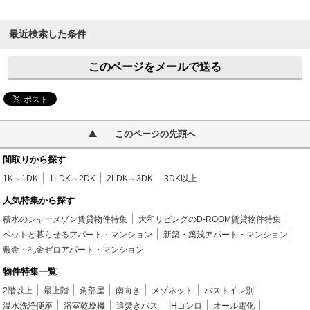
最近検索した条件
このページをメールで送る
このページの先頭へ
間取りから探す
1K～1DK
1LDK～2DK
2LDK～3DK
3DK以上
人気特集から探す
積水のシャーメゾン賃貸物件特集
大和リビングのD-ROOM賃貸物件特集
ペットと暮らせるアパート・マンション
新築・築浅アパート・マンション
敷金・礼金ゼロアパート・マンション
物件特集一覧
2階以上
最上階
角部屋
南向き
メゾネット
バストイレ別
温水洗浄便座
浴室乾燥機
追焚きバス
IHコンロ
オール電化